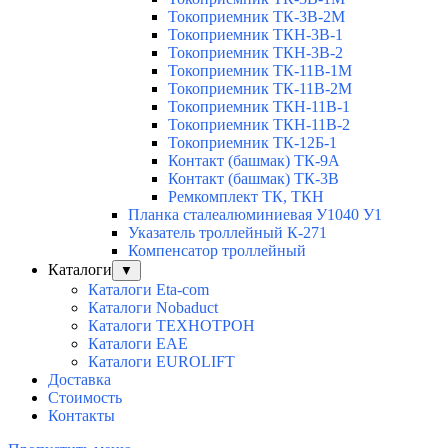
Токоприемник ТК-3В-2М
Токоприемник ТКН-3В-1
Токоприемник ТКН-3В-2
Токоприемник ТК-11В-1М
Токоприемник ТК-11В-2М
Токоприемник ТКН-11В-1
Токоприемник ТКН-11В-2
Токоприемник ТК-12Б-1
Контакт (башмак) ТК-9А
Контакт (башмак) ТК-3В
Ремкомплект ТК, ТКН
Планка сталеалюминиевая У1040 У1
Указатель троллейный К-271
Компенсатор троллейный
Каталоги
▼
Каталоги Eta-com
Каталоги Nobaduct
Каталоги ТЕХНОТРОН
Каталоги EAE
Каталоги EUROLIFT
Доставка
Стоимость
Контакты