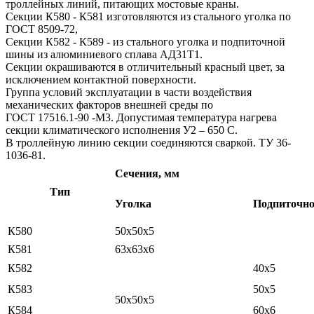
троллейных линий, питающих мостовые краны.
Секции К580 - К581 изготовляются из стального уголка по
ГОСТ 8509-72,
Секции К582 - К589 - из стального уголка и подпиточной
шины из алюминиевого сплава АД31Т1.
Секции окрашиваются в отличительный красный цвет, за
исключением контактной поверхности.
Группа условий эксплуатации в части воздействия
механических факторов внешней среды по
ГОСТ 17516.1-90 -М3. Допустимая температура нагрева
секции климатического исполнения У2 – 650 С.
В троллейную линию секции соединяются сваркой. ТУ 36-
1036-81.
Сечения, мм
Тип
Уголка
Подпиточн
К580
50х50х5
К581
63х63х6
К582
40х5
К583
50х5
50х50х5
К584
60х6