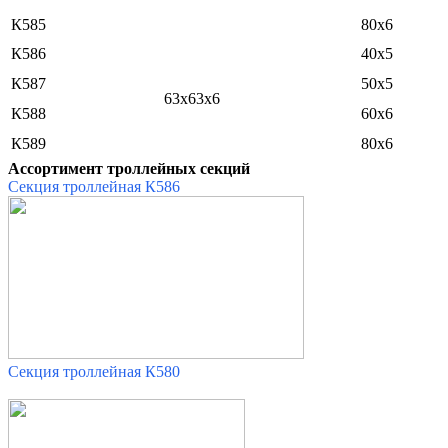
К585
80х6
К586
40х5
К587
50х5
63х63х6
К588
60х6
К589
80х6
Ассортимент троллейных секций
Секция троллейная К586
Секция троллейная К580